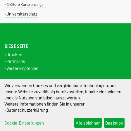
Größere Karte anzeigen
Universitätsplatz
DIESE SEITE
Drucken
Permalink
Weiterempfehlen
Impressum
Wir verwenden Cookies und vergleichbare Technologien, um
unsere Website zuverlässig bereitzustellen, Inhalte einzubinden
Datenschutz
und die Nutzung statistisch auszuwerten.
Weitere Informationen finden Sie in unserer
Barrierefreiheit
Datenschutzerklärung
.
Cookie-Einstellungen
Cookie-Einstellungen
Alle ablehnen
Das ist ok
Sitemap