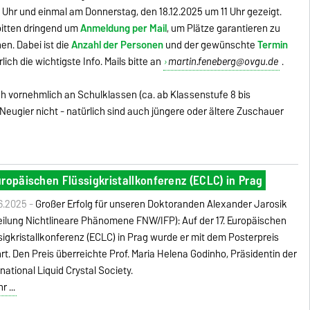
 Uhr und einmal am Donnerstag, den 18.12.2025 um 11 Uhr gezeigt.
bitten dringend um
Anmeldung per Mail
, um Plätze garantieren zu
en. Dabei ist die
Anzahl der Personen
und der gewünschte
Termin
rlich die wichtigste Info. Mails bitte an
martin.feneberg@ovgu.de
.
h vornehmlich an Schulklassen (ca. ab Klassenstufe 8 bis
 Neugier nicht - natürlich sind auch jüngere oder ältere Zuschauer
ropäischen Flüssigkristallkonferenz (ECLC) in Prag
6.2025 -
Großer Erfolg für unseren Doktoranden Alexander Jarosik
eilung Nichtlineare Phänomene FNW/IFP): Auf der 17. Europäischen
sigkristallkonferenz (ECLC) in Prag wurde er mit dem Posterpreis
rt. Den Preis überreichte Prof. Maria Helena Godinho, Präsidentin der
rnational Liquid Crystal Society.
 ...