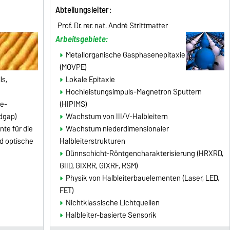
Abteilungsleiter
:
Prof. Dr. rer. nat. André Strittmatter
Arbeitsgebiete:
Metallorganische Gasphasenepitaxie
(MOVPE)
ls,
Lokale Epitaxie
Hochleistungsimpuls-Magnetron Sputtern
ie-
(HIPIMS)
ndgap)
Wachstum von III/V-Halbleitern
nte für die
Wachstum niederdimensionaler
d optische
Halbleiterstrukturen
Dünnschicht-Röntgencharakterisierung (HRXRD,
GIID, GIXRR, GIXRF, RSM)
Physik von Halbleiterbauelementen (Laser, LED,
FET)
Nichtklassische Lichtquellen
Halbleiter-basierte Sensorik