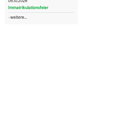
05.10.2026
Immatrikulationsfeier
weitere...