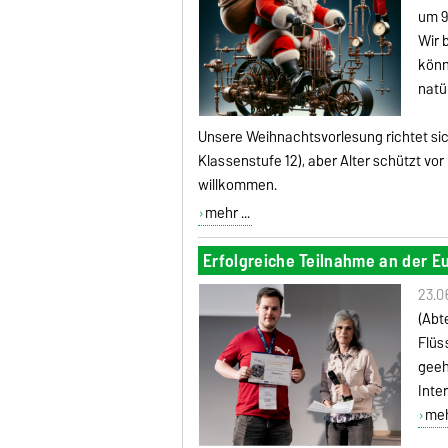
um 9
Wir 
könn
natü
Unsere Weihnachtsvorlesung richtet sic
Klassenstufe 12), aber Alter schützt vor
willkommen.
mehr ...
Erfolgreiche Teilnahme an der Eu
23.0
(Abt
Flüs
geeh
Inte
mehr