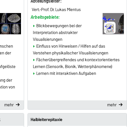
Abteilungsleiter
:
Vert.-Prof. Dr. Lukas Mientus
Arbeitsgebiete:
Blickbewegungen bei der
Interpretation abstrakter
Visualisierungen
enschen
Einfluss von Hinweisen / Hilfen auf das
en der
Verstehen physikalischer Visualisierungen
Fächerübergreifendes und kontextorientiertes
fgelöste
Lernen (Sensorik, Bionik, Wetterphänomene)
Lernen mit interaktiven Aufgaben
ung der
tion von
mehr
mehr
k
Halbleiterepitaxie