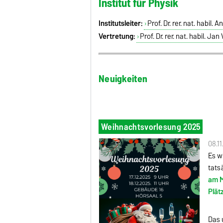
Institut für Physik
Institutsleiter:
Prof. Dr. rer. nat. habil. 
Vertretung:
Prof. Dr. rer. nat. habil. Jan
Neuigkeiten
Weihnachtsvorlesung 2025
08.1
Es w
tats
am M
Plät
Das 