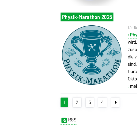
Physik-Marathon 2025
13.0
Phy
wird
zusa
die 
sind
Durc
Okto
mehr
1
2
3
4
RSS