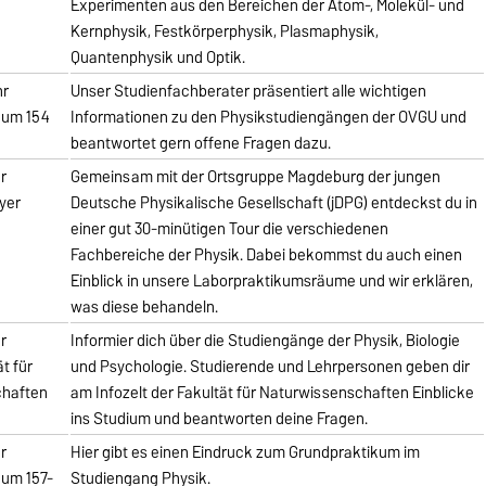
Experimenten aus den Bereichen der Atom-, Molekül- und
Kernphysik, Festkörperphysik, Plasmaphysik,
Quantenphysik und Optik.
hr
Unser Studienfachberater präsentiert alle wichtigen
aum 154
Informationen zu den Physikstudiengängen der OVGU und
beantwortet gern offene Fragen dazu.
hr
Gemeinsam mit der Ortsgruppe Magdeburg der jungen
yer
Deutsche Physikalische Gesellschaft (jDPG) entdeckst du in
einer gut 30-minütigen Tour die verschiedenen
Fachbereiche der Physik. Dabei bekommst du auch einen
Einblick in unsere Laborpraktikumsräume und wir erklären,
was diese behandeln.
hr
Informier dich über die Studiengänge der Physik, Biologie
ät für
und Psychologie. Studierende und Lehrpersonen geben dir
chaften
am Infozelt der Fakultät für Naturwissenschaften Einblicke
ins Studium und beantworten deine Fragen.
hr
Hier gibt es einen Eindruck zum Grundpraktikum im
aum 157-
Studiengang Physik.