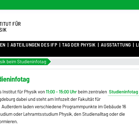
TITUT FÜR
SIK
TEN
ABTEILUNGEN DES IFP
TAG DER PHYSIK
AUSSTATTUNG
L
hysik beim Studieninfotag
dieninfotag
s Institut für Physik von
11:00 - 15:00 Uhr
beim zentralen
Studieninfotag
deburg dabei und steht am Infozelt der Fakultät für
t. Außerdem laden verschiedene Programmpunkte im Gebäude 16
studium oder Lehramtsstudium Physik, den Studienalltag oder die
ormieren.