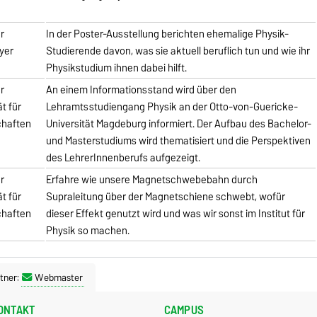
hr
In der Poster-Ausstellung berichten ehemalige Physik-
yer
Studierende davon, was sie aktuell beruflich tun und wie ihr
Physikstudium ihnen dabei hilft.
hr
An einem Informationsstand wird über den
ät für
Lehramtsstudiengang Physik an der Otto-von-Guericke-
chaften
Universität Magdeburg informiert. Der Aufbau des Bachelor-
und Masterstudiums wird thematisiert und die Perspektiven
des LehrerInnenberufs aufgezeigt.
hr
Erfahre wie unsere Magnetschwebebahn durch
ät für
Supraleitung über der Magnetschiene schwebt, wofür
chaften
dieser Effekt genutzt wird und was wir sonst im Institut für
Physik so machen.
tner:
Webmaster
ONTAKT
CAMPUS