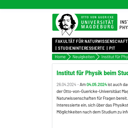
INS
PHY
FAKULTÄT FÜR NATURWISSENSCHAF
STUDIENINTERESSIERTE
PIT
Home
Neuigkeiten
Institut für P
Institut für Physik beim Stu
26.04.2024 -
Am
04.05.2024
ist auch da
der Otto-von-Guericke-Universitäat Mag
Naturwissenschaften für Fragen berei
Interessierte ein, sich über das Physik
Möglichkeiten nach dem Studium zu inf