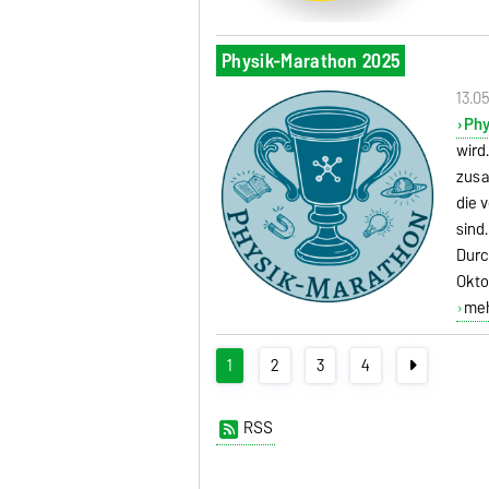
Physik-Marathon 2025
13.0
Phy
wird
zusa
die 
sind
Durc
Okto
mehr
1
2
3
4
RSS