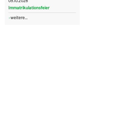
05.10.2026
Immatrikulationsfeier
weitere...