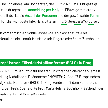
 Uhr und einmal am Donnerstag, den 18.12.2025 um 11 Uhr gezeigt.
bitten dringend um
Anmeldung per Mail
, um Plätze garantieren zu
en. Dabei ist die
Anzahl der Personen
und der gewünschte
Termin
rlich die wichtigste Info. Mails bitte an
martin.feneberg@ovgu.de
.
h vornehmlich an Schulklassen (ca. ab Klassenstufe 8 bis
 Neugier nicht - natürlich sind auch jüngere oder ältere Zuschauer
ropäischen Flüssigkristallkonferenz (ECLC) in Prag
6.2025 -
Großer Erfolg für unseren Doktoranden Alexander Jarosik
eilung Nichtlineare Phänomene FNW/IFP): Auf der 17. Europäischen
sigkristallkonferenz (ECLC) in Prag wurde er mit dem Posterpreis
rt. Den Preis überreichte Prof. Maria Helena Godinho, Präsidentin der
rnational Liquid Crystal Society.
 ...