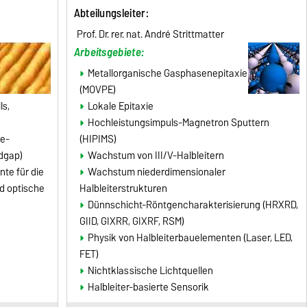
Abteilungsleiter
:
Prof. Dr. rer. nat. André Strittmatter
Arbeitsgebiete:
Metallorganische Gasphasenepitaxie
(MOVPE)
ls,
Lokale Epitaxie
Hochleistungsimpuls-Magnetron Sputtern
ie-
(HIPIMS)
ndgap)
Wachstum von III/V-Halbleitern
nte für die
Wachstum niederdimensionaler
d optische
Halbleiterstrukturen
Dünnschicht-Röntgencharakterisierung (HRXRD,
GIID, GIXRR, GIXRF, RSM)
Physik von Halbleiterbauelementen (Laser, LED,
FET)
Nichtklassische Lichtquellen
Halbleiter-basierte Sensorik