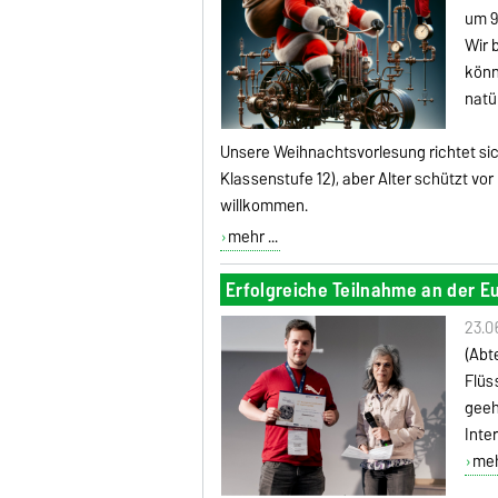
um 9
Wir 
könn
natü
Unsere Weihnachtsvorlesung richtet sic
Klassenstufe 12), aber Alter schützt vor
willkommen.
mehr ...
Erfolgreiche Teilnahme an der Eu
23.0
(Abt
Flüs
geeh
Inte
mehr