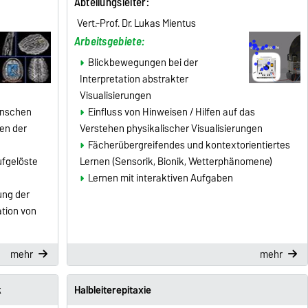
Abteilungsleiter
:
Vert.-Prof. Dr. Lukas Mientus
Arbeitsgebiete:
Blickbewegungen bei der
Interpretation abstrakter
Visualisierungen
enschen
Einfluss von Hinweisen / Hilfen auf das
en der
Verstehen physikalischer Visualisierungen
Fächerübergreifendes und kontextorientiertes
fgelöste
Lernen (Sensorik, Bionik, Wetterphänomene)
Lernen mit interaktiven Aufgaben
ung der
tion von
mehr
mehr
k
Halbleiterepitaxie