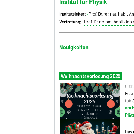
Institut für Physik
Institutsleiter:
Prof. Dr. rer. nat. habil. 
Vertretung:
Prof. Dr. rer. nat. habil. Jan
Neuigkeiten
Weihnachtsvorlesung 2025
08.1
Es w
tats
am M
Plät
Das 