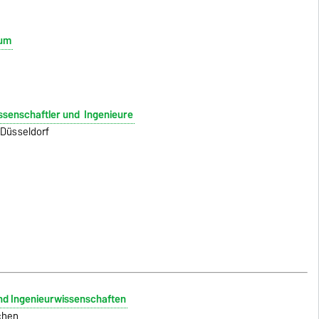
kum
ssenschaftler und Ingenieure
Düsseldorf
und Ingenieurwissenschaften
chen