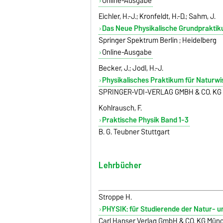
Online-Ausgabe
Eichler, H.-J.; Kronfeldt, H.-D.; Sahm, J.
Das Neue Physikalische Grundprakti
Springer Spektrum Berlin ; Heidelberg
Online-Ausgabe
Becker, J.; Jodl, H.-J.
Physikalisches Praktikum für Naturwi
SPRINGER-VDI-VERLAG GMBH & CO. KG 
Kohlrausch, F.
Praktische Physik Band 1-3
B. G. Teubner Stuttgart
Lehrbücher
Stroppe H.
PHYSIK: für Studierende der Natur- 
Carl Hanser Verlag GmbH & CO. KG Mün