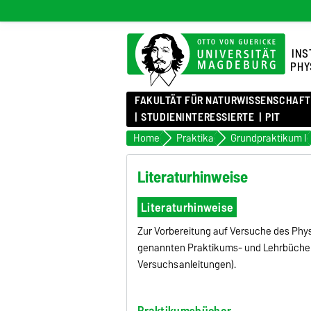
INS
PHY
FAKULTÄT FÜR NATURWISSENSCHAF
STUDIENINTERESSIERTE
PIT
Home
Praktika
Grundpraktikum I
Literaturhinweise
Literaturhinweise
Zur Vorbereitung auf Versuche des Phy
genannten Praktikums- und Lehrbücher g
Versuchsanleitungen).
Praktikumsbücher