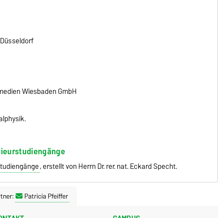
Düsseldorf
chmedien Wiesbaden GmbH
lphysik.
enieurstudiengänge
rstudiengänge
, erstellt von Herrn Dr. rer. nat. Eckard Specht.
tner:
Patricia Pfeiffer